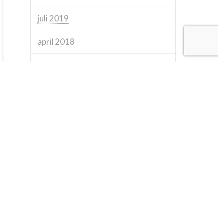
juli 2019
april 2018
februari 2018
januari 2018
december 2017
juni 2017
maj 2017
april 2017
november 2016