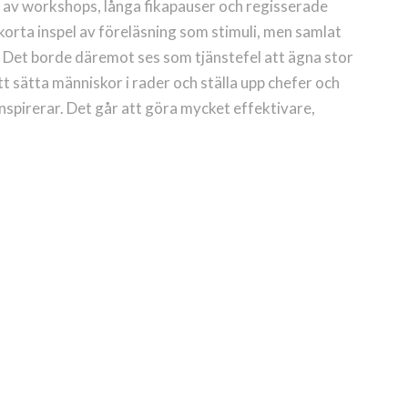
av workshops, långa fikapauser och regisserade
a korta inspel av föreläsning som stimuli, men samlat
. Det borde däremot ses som tjänstefel att ägna stor
att sätta människor i rader och ställa upp chefer och
nspirerar. Det går att göra mycket effektivare,
i digital form.
evenemang, fungerar allra bäst när syftet är att öka
behöver vara noga med kreativa och varierande
erad interaktivitet och engagerande berättarteknik.
ö framförallt för organisationer som har en
 deltagare. Butikskedjor och likande kan även göra
 då riktar sig till alla medarbetare, inte bara till