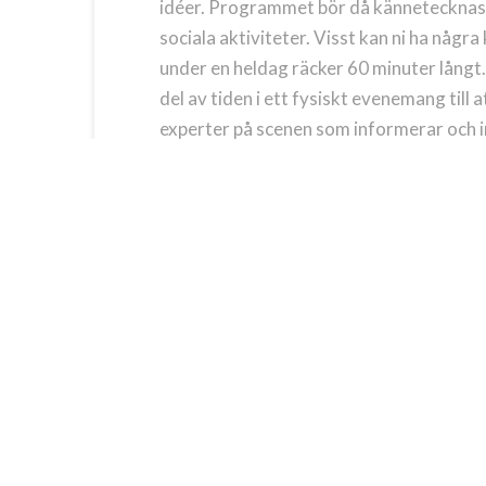
idéer. Programmet bör då kännetecknas 
sociala aktiviteter. Visst kan ni ha någr
under en heldag räcker 60 minuter långt
del av tiden i ett fysiskt evenemang till 
experter på scenen som informerar och i
roligare och betydligt mer koldioxidsnålt 
Digitala konferenser
Digitala konferenser, till exempel studio
kunskap, informera, och motivera. Man 
format, genomtänkt dramaturgi, kvalific
Digitala evenemang spar pengar och milj
geografiskt spridd målgrupp eller många
digitala konferenser utanför butikstid som
chefer.
Hybridevenemang