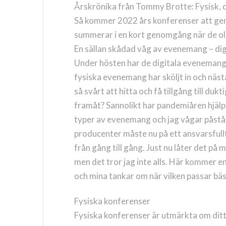
Årskrönika från Tommy Brotte: Fysisk, di
Så kommer 2022 års konferenser att gen
summerar i en kort genomgång när de o
En sällan skådad våg av evenemang – dig
Under hösten har de digitala evenemang
fysiska evenemang har sköljt in och näst
så svårt att hitta och få tillgång till d
framåt? Sannolikt har pandemiåren hjälp
typer av evenemang och jag vågar påstå 
producenter måste nu på ett ansvarsfullt 
från gång till gång. Just nu låter det på
men det tror jag inte alls. Här kommer
och mina tankar om när vilken passar bäs
Fysiska konferenser
Fysiska konferenser är utmärkta om ditt 