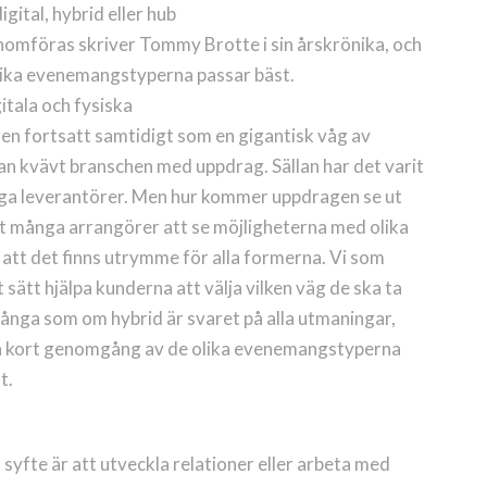
gital, hybrid eller hub
omföras skriver Tommy Brotte i sin årskrönika, och
lika evenemangstyperna passar bäst.
itala och fysiska
en fortsatt samtidigt som en gigantisk våg av
an kvävt branschen med uppdrag. Sällan har det varit
uktiga leverantörer. Men hur kommer uppdragen se ut
t många arrangörer att se möjligheterna med olika
att det finns utrymme för alla formerna. Vi som
sätt hjälpa kunderna att välja vilken väg de ska ta
 många som om hybrid är svaret på alla utmaningar,
 en kort genomgång av de olika evenemangstyperna
t.
syfte är att utveckla relationer eller arbeta med