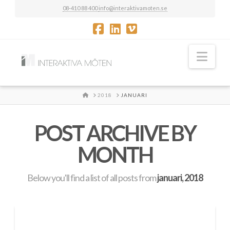
08-410 88 400
info@interaktivamoten.se
Nav
HOME
2018
JANUARI
POST ARCHIVE BY
MONTH
Below you'll find a list of all posts from
januari, 2018