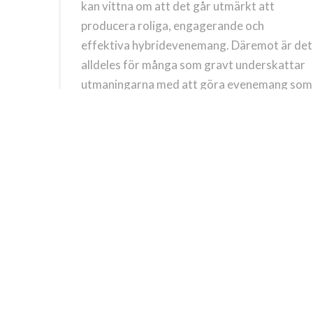
kan vittna om att det går utmärkt att
producera roliga, engagerande och
effektiva hybridevenemang. Däremot är det
alldeles för många som gravt underskattar
utmaningarna med att göra evenemang som
på riktigt skapar värde för …
Read More
DIGITAL KONFERENS
HYBRIDKONFERENS
HYBRIDMÖTE
LIVE STREAMING
PRODUCENT DIGITAL KONFERENS
PRODUCENT DIGITALT EVENEMANG