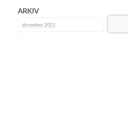
ARKIV
december 2021
januari 2020
juli 2019
april 2018
februari 2018
januari 2018
december 2017
juni 2017