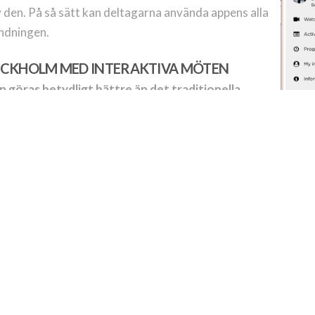
av den. På så sätt kan deltagarna använda appens alla
ändningen.
TOCKHOLM MED INTERAKTIVA MÖTEN
 göras betydligt bättre än det traditionella
a event är:
Vi hj
u, film, interaktivitet.
dskapande blir ännu viktigare
nvolvera deltagare med en mötesapp. De kan lägga upp
 som lanseras löpande under ditt digitala event.
jälp av en kollega som sköter tekniken och interaktionen
Ditt n