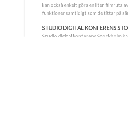
kan också enkelt göra en liten filmruta 
funktioner samtidigt som de tittar på s
STUDIO DIGITAL KONFERENS S
Studio digital konferens Stockholm kan
webinariet.
Några framgångsfaktorer för bra digital
Genomtänkt dramaturgi.
Kondenserat program.
Varierade inslag, presentation, intervj
Genomarbetad interaktivitet och me
Skapa vi-och livekänsla genom att i
bilder, chatta och ta del av material
Sköt inte allt själv. Ta åtminstone h