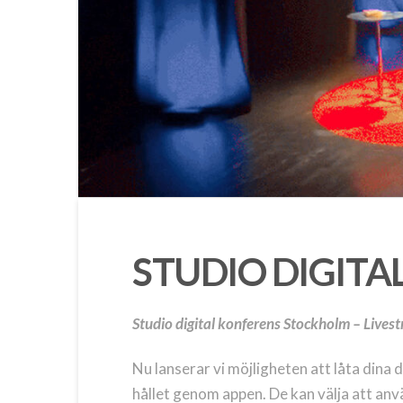
STUDIO DIGIT
Studio digital konferens Stockholm –
Livest
Nu lanserar vi möjligheten att låta dina 
hållet genom appen. De kan välja att an