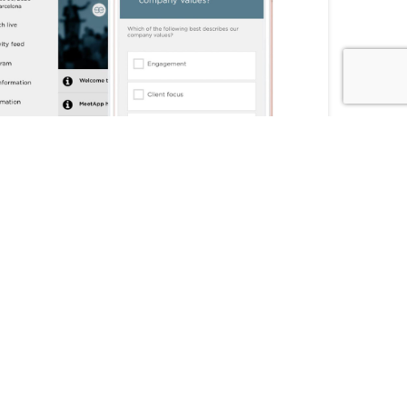
älper er med studioproduktion och digitala möten
Testa appen
VILL DU VETA MER?
amn (obligatorisk)