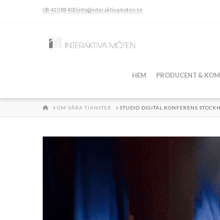
08-410 88 400
info@interaktivamoten.se
HEM
PRODUCENT & KOM
HOME
OM VÅRA TJÄNSTER
STUDIO DIGITAL KONFERENS STOC