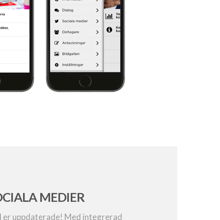
OCIALA MEDIER
l er uppdaterade! Med integrerad