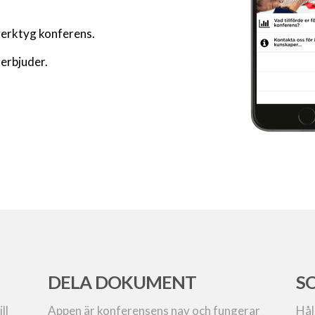
 verktyg konferens.
 erbjuder.
DELA DOKUMENT
S
ll
Appen är konferensens nav och fungerar
Hål