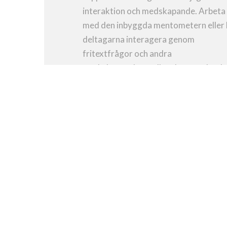
interaktion och medskapande. Arbeta
med den inbyggda mentometern eller 
deltagarna interagera genom
fritextfrågor och andra
workshopverktyg eller skapa ordmoln 
realtid. Allt med omedelbar återkoppli
ALLA PÅ EN GÅNG
Om du har flera event på gång samtidi
kan du enkelt samla och hålla koll på all
appen. Lägg till och ta bort event, dela
innehåll mellan event och ha full kontro
över vilka deltagare som kommer åt
vilket event.