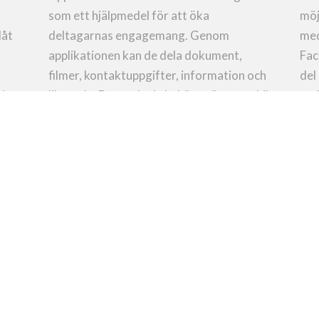
som ett hjälpmedel för att öka
möj
låt
deltagarnas engagemang. Genom
med
applikationen kan de dela dokument,
Fac
filmer, kontaktuppgifter, information och
del
i
liknande. Det enda de behöver är en mobil
and
ng.
eller surfplatta.
SAMLA IN OCH SPARA
D
gt,
All information och alla svar du samlar in
Hjä
a i
via dialogverktygen sparar du enkelt ner
möj
digitalt i programmet Excel. Jämfört med
och
ll
att till exempel samla in och hantera
kon
samma information i form av Post-it-
bil
lappar är det lätt att se verktygets