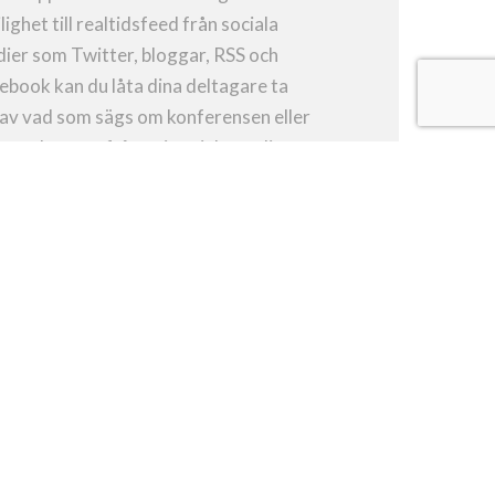
lighet till realtidsfeed från sociala
ier som Twitter, bloggar, RSS och
ebook kan du låta dina deltagare ta
 av vad som sägs om konferensen eller
ra relevanta frågor i sociala medier.
ELTAGARLISTA
lp deltagarna att förbereda sig genom
ligheten att möta talare, sponsorer
 annat som är relevant redan innan
ferensen. Du kan till exempel lägga in
der och texter, länka till presentationer,