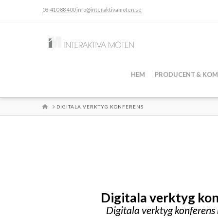
08-410 88 400
info@interaktivamoten.se
HEM
PRODUCENT & KOM
HOME
DIGITALA VERKTYG KONFERENS
Digitala verktyg ko
Digitala verktyg konferens