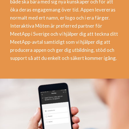
både ska bära med sig nya kunskaper och för att
öka deras engagemang över tid. Appen levereras
normalt med ert namn, er logo och i era färger.
Interaktiva Möten är preferred partner för
MeetApp i Sverige och vi hjälper dig att teckna ditt
MeetApp-avtal samtidigt som vi hjälper dig att
producera appen och ger dig utbildning, stöd och
support så att du enkelt och säkert kommer igång.